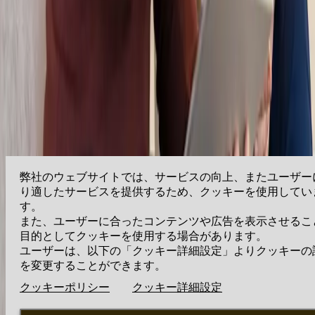
©
2026
Underworks Co. Ltd.
プライバシーポリシー
クッキーポリシー
ご
クッキー詳細設定
利用条件
情報セキュリティ基本方針
サービス
コンテンツ
会社情報
弊社のウェブサイトでは、サービスの向上、またユーザー
り適したサービスを提供するため、クッキーを使用してい
アンダーワークス株式会社
す。
〒105-0001
東京都港区虎ノ門3-19-13 スピリットビル7階
また、ユーザーに合ったコンテンツや広告を表示させるこ
EN
目的としてクッキーを使用する場合があります。
ユーザーは、以下の「クッキー詳細設定」よりクッキーの
を変更することができます。
©
2026
Underworks Co. Ltd.
クッキーポリシー
クッキー詳細設定
プライバシーポリシー
クッキーポリシー
ご
クッキー詳細設定