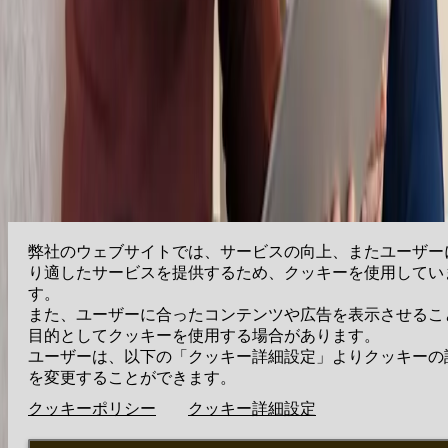
©
2026
Underworks Co. Ltd.
プライバシーポリシー
クッキーポリシー
ご
クッキー詳細設定
利用条件
情報セキュリティ基本方針
サービス
コンテンツ
会社情報
弊社のウェブサイトでは、サービスの向上、またユーザー
り適したサービスを提供するため、クッキーを使用してい
アンダーワークス株式会社
す。
〒105-0001
東京都港区虎ノ門3-19-13 スピリットビル7階
また、ユーザーに合ったコンテンツや広告を表示させるこ
EN
目的としてクッキーを使用する場合があります。
ユーザーは、以下の「クッキー詳細設定」よりクッキーの
を変更することができます。
©
2026
Underworks Co. Ltd.
クッキーポリシー
クッキー詳細設定
プライバシーポリシー
クッキーポリシー
ご
クッキー詳細設定