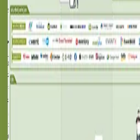
調査レポート
カオスマップのダウンロード
ホワイトペーパーに関するお問い合わせ
マーケティングテクノロジーカオスマップJA
デザインを刷新し、顧客ステージごとに新たに分類した2022
を新たな42分類で一覧化。
2023年1月時点の日本国内における主要マーケティングツー
>>最新のマーケティングテクノロジーカオスマップJAPANは
ホワイトペーパーに関するお問い合わせ
フォームが表示されない、メールが送られてこない等の不具
アンダーワークス株式会社
連絡先：
mkg@underworks.co.jp