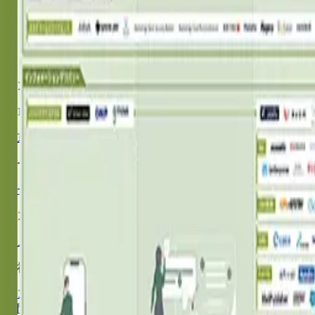
マーケティングテクノロジーカオスマップJAPAN 202
アンダーワークス株式会社
〒105-0001
東京都港区虎ノ門3-19-13 スピリットビル7階
サービス
サービス一覧
課題から探す
テクノロジー
AIソリューション
グ
コンテンツ
導入事例
インサイト／DMJ
資料ダウンロード
セミナー
会社情報
アンダーワークスとは
会社概要
ニュース
採用
お問い合わせ