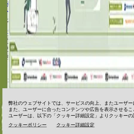
EN
©
2026
Underworks Co. Ltd.
プライバシーポリシー
クッキーポリシー
ご利
クッキー詳細設定
サービス
コンテンツ
会社情報
アンダーワークス株式会社
〒105-0001
東京都港区虎ノ門3-19-13 スピリットビル7階
EN
弊社のウェブサイトでは、サービスの向上、またユーザー
また、ユーザーに合ったコンテンツや広告を表示させるこ
ユーザーは、以下の「クッキー詳細設定」よりクッキーの
©
2026
Underworks Co. Ltd.
クッキーポリシー
クッキー詳細設定
プライバシーポリシー
クッキーポリシー
ご利
クッキー詳細設定