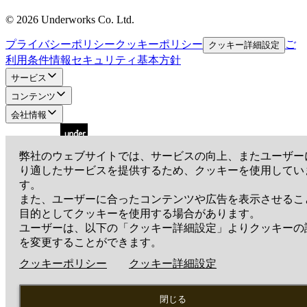
©
2026
Underworks Co. Ltd.
プライバシーポリシー
クッキーポリシー
ご
クッキー詳細設定
利用条件
情報セキュリティ基本方針
サービス
コンテンツ
会社情報
弊社のウェブサイトでは、サービスの向上、またユーザー
り適したサービスを提供するため、クッキーを使用してい
アンダーワークス株式会社
す。
〒105-0001
東京都港区虎ノ門3-19-13 スピリットビル7階
また、ユーザーに合ったコンテンツや広告を表示させるこ
EN
目的としてクッキーを使用する場合があります。
ユーザーは、以下の「クッキー詳細設定」よりクッキーの
を変更することができます。
©
2026
Underworks Co. Ltd.
クッキーポリシー
クッキー詳細設定
プライバシーポリシー
クッキーポリシー
ご
クッキー詳細設定
利用条件
情報セキュリティ基本方針
閉じる