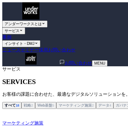
アンダーワークスとは
サービス
事例
インサイト・DMJ
ニュース
セミナー
採用
お問い合わせ
お問い合わせ
MENU
サービス
SERVICES
お客様の課題に合わせた、最適なデジタルソリューションを
すべて
戦略
Web基盤
マーケティング施策
データ
ガバナ
18
2
5
2
4
マーケティング施策