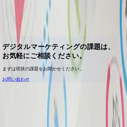
【イベント登壇】生成AI活用の最前線｜ BtoBデジタル
例、顧客エンゲージメントの未来予測
デジタルマーケティングの課題は、
お気軽にご相談ください。
まずは現状の課題をお聞かせください。
お問い合わせ
ホーム
サービス
デジタルマーケティング戦略立案