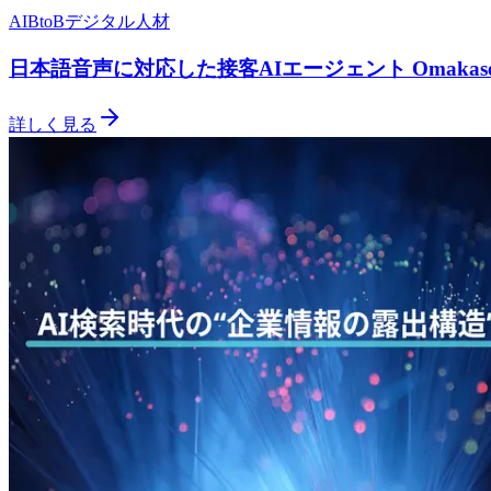
AI
BtoB
デジタル人材
日本語音声に対応した接客AIエージェント Omakas
詳しく見る