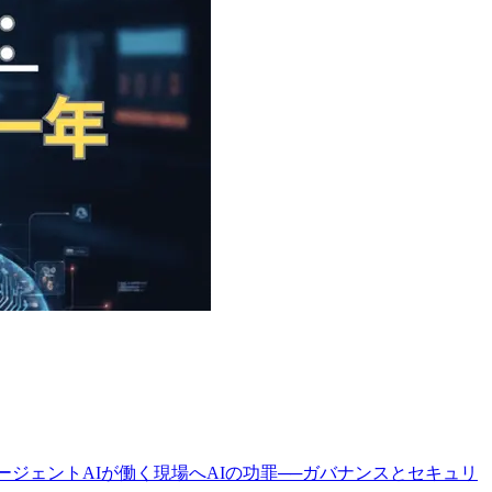
エージェントAIが働く現場へAIの功罪──ガバナンスとセキュリ