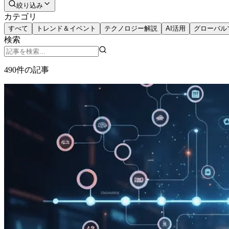
絞り込み
カテゴリ
すべて
トレンド＆イベント
テクノロジー解説
AI活用
グローバル
検索
490
件
の記事