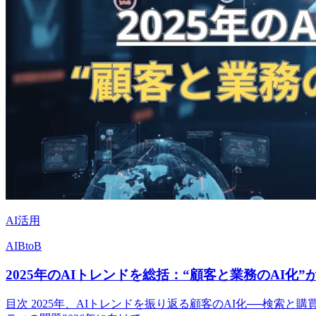
AI活用
AI
BtoB
2025年のAIトレンドを総括：“顧客と業務のAI化
目次 2025年、AIトレンドを振り返る顧客のAI化──検索と