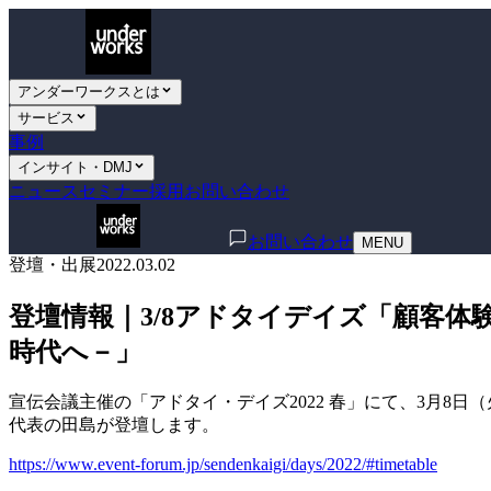
アンダーワークスとは
サービス
事例
インサイト・DMJ
ニュース
セミナー
採用
お問い合わせ
お問い合わせ
MENU
登壇・出展
2022.03.02
登壇情報｜3/8アドタイデイズ「顧客
時代へ－」
宣伝会議主催の「アドタイ・デイズ2022 春」にて、3月8日
代表の田島が登壇します。
https://www.event-forum.jp/sendenkaigi/days/2022/#timetable