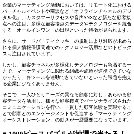
企業のマーケティング活動においては、リモート化における
バーチャルイベントや商談など「オフラインチャネルのデジ
タル化」、カスタマーサクセスや音声SNSなど新たな顧客接
点への注目、多様な顧客接点のデータやテクノロジーを統合
する「オールインワン」の出現といった特徴が見られます。
さらに、サードパーティクッキーの規制により対応が求めら
れる個人情報保護関連でのテクノロジー活用などのトピック
スも注目されています。
しかし、顧客チャネルが多様化しテクノロジーも急増する一
方で、マーケティングに関わる組織や施策が連携できていな
かったり、各ツールを連動できていないといった課題を抱え
る企業は少なくありません。
そこで、一人ひとりニーズの異なる顧客に対し、あらゆる顧
客データを活用し、様々な顧客接点でパーソナライズされた
コミュニケーションを行い、一貫した顧客体験を実現するこ
とで顧客とのエンゲージメントを促進する「マーケティング
オーケストレーション」の動きが一層重要になっています。
■ 1000ピースパズルが抽選で当たる！