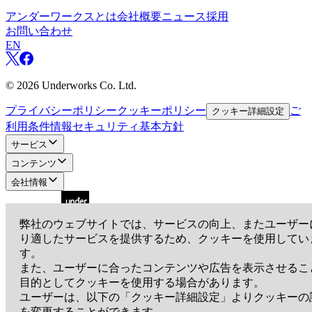
アンダーワークスとは
会社概要
ニュース
採用
お問い合わせ
EN
©
2026
Underworks Co. Ltd.
プライバシーポリシー
クッキーポリシー
ご
クッキー詳細設定
利用条件
情報セキュリティ基本方針
サービス
コンテンツ
会社情報
弊社のウェブサイトでは、サービスの向上、またユーザー
り適したサービスを提供するため、クッキーを使用してい
アンダーワークス株式会社
す。
〒105-0001
東京都港区虎ノ門3-19-13 スピリットビル7階
また、ユーザーに合ったコンテンツや広告を表示させるこ
EN
目的としてクッキーを使用する場合があります。
ユーザーは、以下の「クッキー詳細設定」よりクッキーの
を変更することができます。