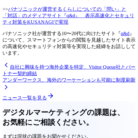
>>
パナソニックが運営するくらしについての「問い」と
「対話」のメディアサイト『q&d』 表示高速化とセキュリ
ティ対策をKUSANAGIで実現
パナソニック社が運営する10〜20代に向けたサイト『
q&d
』
について、スマートフォンからの閲覧を見越したサイト表示
の高速化やセキュリティ対策等を実現した経緯をお話しして
います。
自社に興味を持つ海外企業を特定、Visitor Queue社とパー
トナー契約締結
アンダーワークス、海外のワーケーションも可能に制度刷新
ニュース一覧を見る
デジタルマーケティングの課題は、
お気軽にご相談ください。
まずは現状の課題をお聞かせください。