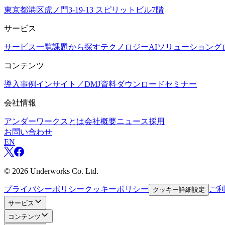
東京都港区虎ノ門3-19-13 スピリットビル7階
サービス
サービス一覧
課題から探す
テクノロジー
AIソリューション
グ
コンテンツ
導入事例
インサイト／DMJ
資料ダウンロード
セミナー
会社情報
アンダーワークスとは
会社概要
ニュース
採用
お問い合わせ
EN
©
2026
Underworks Co. Ltd.
プライバシーポリシー
クッキーポリシー
ご利
クッキー詳細設定
サービス
コンテンツ