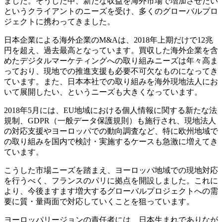
ました。そうした中、新たな収益を海外市場で増加させたい
というクライアントのニーズを受け、多くのグローバルプロ
ジェクトに携わってきました。
日本企業による海外企業のM&Aは、2018年上期だけで12兆
円を超え、過去最高となっています。買収した海外企業を含
めたデジタルマーケティングへの取り組みニーズは年々高ま
っており、現地での推進支援も必要不可欠なものになってき
ています。また、日本本社での取り組みを海外現地法人にお
いて展開したい、というニーズも大きくなっています。
2018年5月には、EU地域における個人情報に関する新たな法
規制、GDPR（一般データ保護規則）も施行され、現地法人
の対応支援やヨーロッパでの動向調査など、特に欧州地域で
の取り組みを国内で検討・実施するケースも急激に増えてき
ています。
こうした市場ニーズを踏まえ、ヨーロッパ地域での現地対応
を行うべく、フランスのパリに拠点を開設しました。これに
より、今後ますます増大するグローバルプロジェクトへの需
要に質・量両面で対応していくことを狙っています。
ヨーロッパリージョンの責任者には、日本生まれでありなが