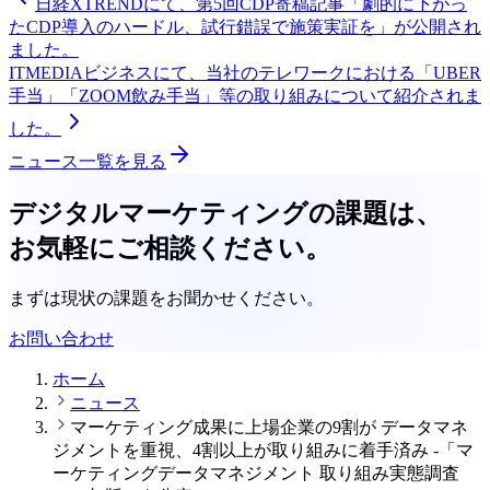
日経XTRENDにて、第5回CDP寄稿記事「劇的に下がっ
たCDP導入のハードル、試行錯誤で施策実証を」が公開され
ました。
ITMEDIAビジネスにて、当社のテレワークにおける「UBER
手当」「ZOOM飲み手当」等の取り組みについて紹介されま
した。
ニュース一覧を見る
デジタルマーケティングの課題は、
お気軽にご相談ください。
まずは現状の課題をお聞かせください。
お問い合わせ
ホーム
ニュース
マーケティング成果に上場企業の9割が データマネ
ジメントを重視、4割以上が取り組みに着手済み -「マ
ーケティングデータマネジメント 取り組み実態調査