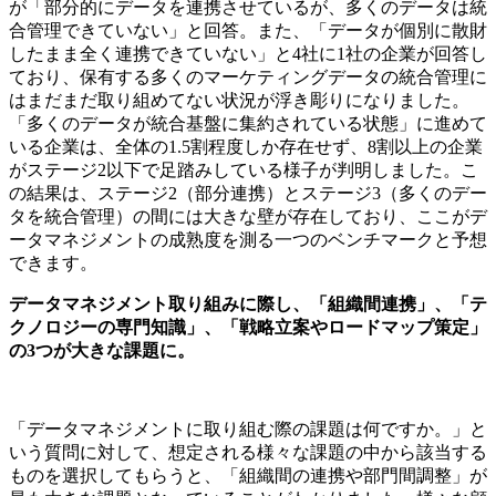
が「部分的にデータを連携させているが、多くのデータは統
合管理できていない」と回答。また、「データが個別に散財
したまま全く連携できていない」と4社に1社の企業が回答し
ており、保有する多くのマーケティングデータの統合管理に
はまだまだ取り組めてない状況が浮き彫りになりました。
「多くのデータが統合基盤に集約されている状態」に進めて
いる企業は、全体の1.5割程度しか存在せず、8割以上の企業
がステージ2以下で足踏みしている様子が判明しました。こ
の結果は、ステージ2（部分連携）とステージ3（多くのデー
タを統合管理）の間には大きな壁が存在しており、ここがデ
ータマネジメントの成熟度を測る一つのベンチマークと予想
できます。
データマネジメント取り組みに際し、「組織間連携」、「テ
クノロジーの専門知識」、「戦略立案やロードマップ策定」
の3つが大きな課題に。
「データマネジメントに取り組む際の課題は何ですか。」と
いう質問に対して、想定される様々な課題の中から該当する
ものを選択してもらうと、「組織間の連携や部門間調整」が