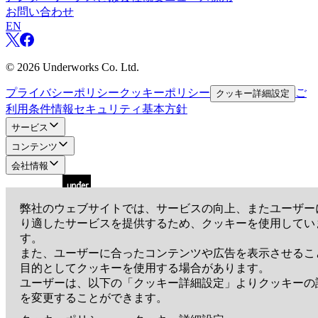
お問い合わせ
EN
©
2026
Underworks Co. Ltd.
プライバシーポリシー
クッキーポリシー
ご
クッキー詳細設定
利用条件
情報セキュリティ基本方針
サービス
コンテンツ
会社情報
弊社のウェブサイトでは、サービスの向上、またユーザー
り適したサービスを提供するため、クッキーを使用してい
アンダーワークス株式会社
す。
〒105-0001
東京都港区虎ノ門3-19-13 スピリットビル7階
また、ユーザーに合ったコンテンツや広告を表示させるこ
EN
目的としてクッキーを使用する場合があります。
ユーザーは、以下の「クッキー詳細設定」よりクッキーの
を変更することができます。
©
2026
Underworks Co. Ltd.