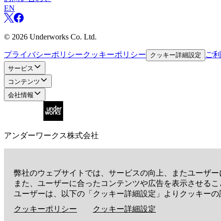
EN
©
2026
Underworks Co. Ltd.
プライバシーポリシー
クッキーポリシー
ご利
クッキー詳細設定
サービス
コンテンツ
会社情報
アンダーワークス株式会社
〒105-0001
東京都港区虎ノ門3-19-13 スピリットビル7階
EN
弊社のウェブサイトでは、サービスの向上、またユーザー
また、ユーザーに合ったコンテンツや広告を表示させるこ
ユーザーは、以下の「クッキー詳細設定」よりクッキーの
©
2026
Underworks Co. Ltd.
クッキーポリシー
クッキー詳細設定
プライバシーポリシー
クッキーポリシー
ご利
クッキー詳細設定