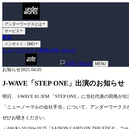
アンダーワークスとは
サービス
事例
インサイト・DMJ
ニュース
セミナー
採用
お問い合わせ
お問い合わせ
MENU
お知らせ
2021.04.05
J-WAVE「STEP ONE」出演のお知らせ
明日、 J-WAVE 81.3FM 「STEP ONE」に当社代表の田島
「ニューノーマルの会社手当」について、アンダーワークスがテレ
ぜひお聴きください。
・4/6(火) 10:10〜10:25「SAISON CARD ON THE EDGE」