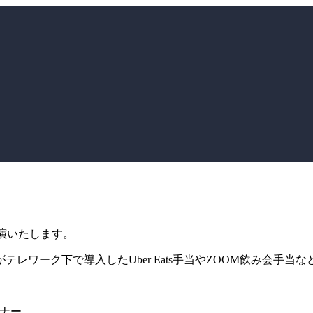
が出演いたします。
ワーク下で導入したUber Eats手当やZOOM飲み会手当
コーナー