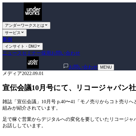
アンダーワークスとは
サービス
事例
インサイト・DMJ
ニュース
セミナー
採用
お問い合わせ
お問い合わせ
MENU
メディア
2022.09.01
宣伝会議10月号にて、リコージャパン
雑誌「宣伝会議」10月号 p.40〜41「モノ売りからコト
組みが紹介されています。
足で稼ぐ営業からデジタルへの変化を要していたリコージャ
お話ししています。