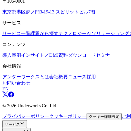
〒105-0001
東京都港区虎ノ門3-19-13 スピリットビル7階
サービス
サービス一覧
課題から探す
テクノロジー
AIソリューション
グ
コンテンツ
導入事例
インサイト／DMJ
資料ダウンロード
セミナー
会社情報
アンダーワークスとは
会社概要
ニュース
採用
お問い合わせ
EN
©
2026
Underworks Co. Ltd.
プライバシーポリシー
クッキーポリシー
ご利
クッキー詳細設定
サービス