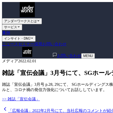
アンダーワークスとは
サービス
事例
インサイト・DMJ
ニュース
セミナー
採用
お問い合わせ
お問い合わせ
MENU
メディア
2022.02.01
雑誌「宣伝会議」3月号にて、SGホー
雑誌「宣伝会議」3月号 p.28, 29にて、 SGホールデ
ルと、コロナ禍の発信力強化についてお話ししています。
>> 雑誌「宣伝会議」
「広報会議」2022年2月号にて、当社広報のコメントが紹