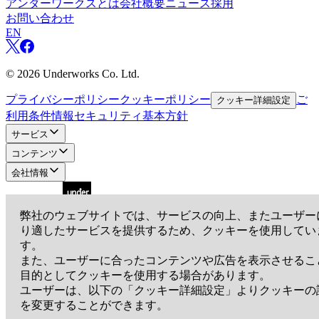
アンダーワークスとは
会社概要
ニュース
採用
お問い合わせ
EN
©
2026
Underworks Co. Ltd.
プライバシーポリシー
クッキーポリシー
ご
クッキー詳細設定
利用条件
情報セキュリティ基本方針
サービス
コンテンツ
会社情報
弊社のウェブサイトでは、サービスの向上、またユーザー
り適したサービスを提供するため、クッキーを使用してい
アンダーワークス株式会社
す。
〒105-0001
東京都港区虎ノ門3-19-13 スピリットビル7階
また、ユーザーに合ったコンテンツや広告を表示させるこ
EN
目的としてクッキーを使用する場合があります。
ユーザーは、以下の「クッキー詳細設定」よりクッキーの
を変更することができます。
©
2026
Underworks Co. Ltd.