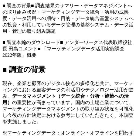
■ 調査の背景■ 調査結果のサマリー・データマネジメントへ
の取り組み状況・マーケティングデータ統合・活用の成熟
度・データ活用への期待・目的・データ統合基盤システムへ
の投資・利用しているデータ管理の基盤システム・データ活
用・管理の取り組み課題
■ 調査本編のダウンロード■ アンダーワークス代表取締役社
長 田島コメント■ 「マーケティングデータ活用実態調査
2022年版」概要
■ 調査の背景
現在、企業と顧客のデジタル接点の多様化と共に、マーケテ
ィングにおける顧客データの利活用やテクノロジー活用が進
み、
データマネジメント（データ統合・分析・施策への活
用）
の重要性が高まっています。国内の上場企業について、
マーケティングデータマネジメントの取り組み状況を可視化
し今後の方針決定における参考にしていただきたく、本調査
を実施しました。
※マーケティングデータ：オンライン・オフラインを問わず