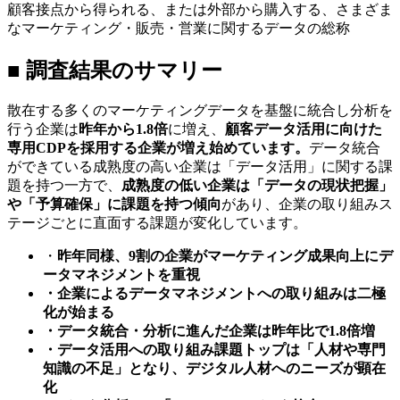
顧客接点から得られる、または外部から購入する、さまざま
なマーケティング・販売・営業に関するデータの総称
■ 調査結果のサマリー
散在する多くのマーケティングデータを基盤に統合し分析を
行う企業は
昨年から1.8倍
に増え、
顧客データ活用に向けた
専用CDPを採用する企業が増え始めています。
データ統合
ができている成熟度の高い企業は「データ活用」に関する課
題を持つ一方で、
成熟度の低い企業は「データの現状把握」
や「予算確保」に課題を持つ傾向
があり、企業の取り組みス
テージごとに直面する課題が変化しています。
・
昨年同様、9割の企業がマーケティング成果向上にデ
ータマネジメントを重視
・企業によるデータマネジメントへの取り組みは二極
化が始まる
・データ統合・分析に進んだ企業は昨年比で1.8倍増
・データ活用への取り組み課題トップは「人材や専門
知識の不足」となり、デジタル人材へのニーズが顕在
化