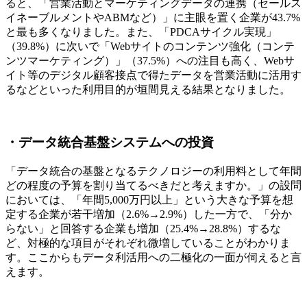
ると、「営業活動とマーケティングデータの連携（セールス
イネーブルメントやABMなど）」に主眼を置く企業が43.7%
と最も多くなりました。また、「PDCAサイクル実現」
（39.8%）に次いで「Webサイトのコンテンツ強化（コンテ
ンツマーケティング）」（37.5%）への注目も高く、Webサ
イト等のデジタル顧客接点で得たデータを営業活動に活用す
るなどといった利用目的が垣間見える結果となりました。
・データ統合基盤システムへの投資
「データ統合の基盤となるテクノロジーの利用料として年間
どの程度の予算を割り当てるべきだと考えますか。」の設問
においては、「年間5,000万円以上」という大きな予算を想
定する企業が若干増加（2.6%→2.9%）した一方で、「分か
らない」と回答する企業も増加（25.4%→28.8%）するな
ど、対極的な項目がそれぞれ微増していることがわかりま
す。ここからもデータ利活用への二極化の一面が伺えると言
えます。