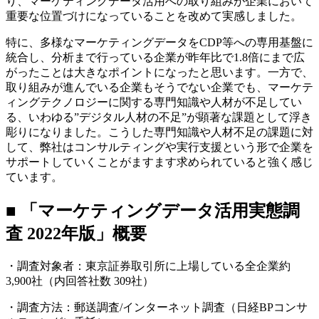
り、マーケティングデータ活用への取り組みが企業において
重要な位置づけになっていることを改めて実感しました。
特に、多様なマーケティングデータをCDP等への専用基盤に
統合し、分析まで行っている企業が昨年比で1.8倍にまで広
がったことは大きなポイントになったと思います。一方で、
取り組みが進んでいる企業もそうでない企業でも、マーケテ
ィングテクノロジーに関する専門知識や人材が不足してい
る、いわゆる”デジタル人材の不足”が顕著な課題として浮き
彫りになりました。こうした専門知識や人材不足の課題に対
して、弊社はコンサルティングや実行支援という形で企業を
サポートしていくことがますます求められていると強く感じ
ています。
■ 「マーケティングデータ活用実態調
査 2022年版」概要
・調査対象者：東京証券取引所に上場している全企業約
3,900社（内回答社数 309社）
・調査方法：郵送調査/インターネット調査（日経BPコンサ