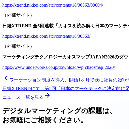
https://xtrend.nikkei.com/atcl/contents/18/00363/00004/
（外部サイト）
日経XTREND 全5回連載「カオスを読み解く日本のマーケテ
https://xtrend.nikkei.com/atcl/contents/18/00363/
（外部サイト）
マーケティングテクノロジーカオスマップJAPAN2020のダ
https://www.underworks.co.jp/download/wp-chaosmap-2020/
ワーケーション制度を導入、開始1ヶ月で既に社員の2割
日経XTRENDにて、第5回「日本のマーケテックに決定的
ニュース一覧を見る
デジタルマーケティングの課題は、
お気軽にご相談ください。