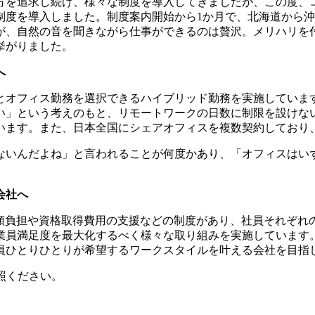
方を追求し続け、様々な制度を導入してきましたが、この度、
制度を導入しました。制度案内開始から1か月で、北海道から
が、自然の音を聞きながら仕事ができるのは贅沢。メリハリを
挙がりました。
へ
とオフィス勤務を選択できるハイブリッド勤務を実施していま
という考えのもと、リモートワークの日数に制限を設けないだけでな
います。また、日本全国にシェアオフィスを複数契約しており
ないんだよね」と言われることが何度かあり、「オフィスはい
会社へ
全額負担や資格取得費用の支援などの制度があり、社員それぞ
業員満足度を最大化するべく様々な取り組みを実施しています
員ひとりひとりが希望するワークスタイルを叶える会社を目指
照ください。