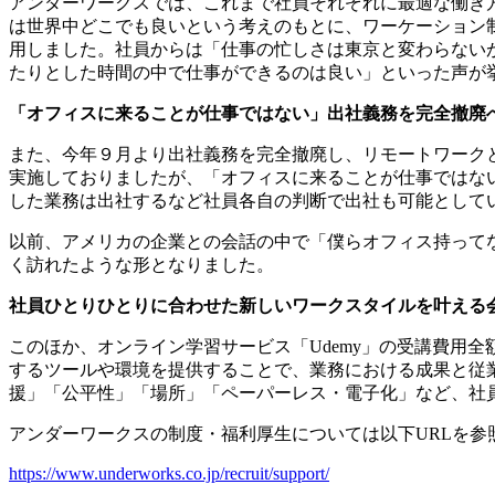
アンダーワークスでは、これまで社員それぞれに最適な働き
は世界中どこでも良いという考えのもとに、ワーケーション
用しました。社員からは「仕事の忙しさは東京と変わらない
たりとした時間の中で仕事ができるのは良い」といった声が
「オフィスに来ることが仕事ではない」出社義務を完全撤廃
また、今年９月より出社義務を完全撤廃し、リモートワーク
実施しておりましたが、「オフィスに来ることが仕事ではない」
した業務は出社するなど社員各自の判断で出社も可能として
以前、アメリカの企業との会話の中で「僕らオフィス持って
く訪れたような形となりました。
社員ひとりひとりに合わせた新しいワークスタイルを叶える
このほか、オンライン学習サービス「Udemy」の受講費用
するツールや環境を提供することで、業務における成果と従
援」「公平性」「場所」「ペーパーレス・電子化」など、社
アンダーワークスの制度・福利厚生については以下URLを参
https://www.underworks.co.jp/recruit/support/