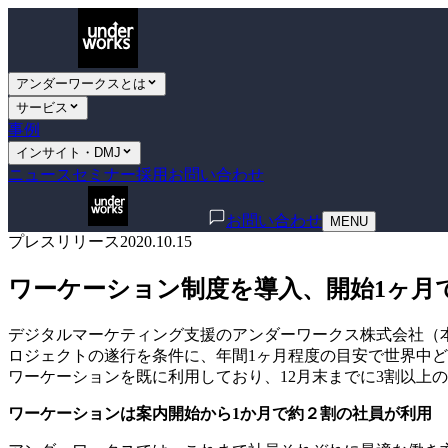
アンダーワークスとは
サービス
事例
インサイト・DMJ
ニュース
セミナー
採用
お問い合わせ
お問い合わせ
MENU
プレスリリース
2020.10.15
ワーケーション制度を導入、開始1ヶ月
デジタルマーケティング支援のアンダーワークス株式会社（
ロジェクトの遂行を条件に、年間1ヶ月程度の目安で世界中
ワーケーションを既に利用しており、12月末までに3割以上
ワーケーションは案内開始から1か月で約２割の社員が利用