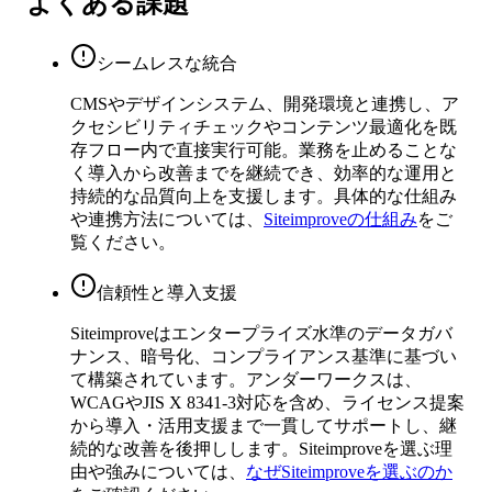
よくある課題
シームレスな統合
CMSやデザインシステム、開発環境と連携し、ア
クセシビリティチェックやコンテンツ最適化を既
存フロー内で直接実行可能。業務を止めることな
く導入から改善までを継続でき、効率的な運用と
持続的な品質向上を支援します。具体的な仕組み
や連携方法については、
Siteimproveの仕組み
をご
覧ください。
信頼性と導入支援
Siteimproveはエンタープライズ水準のデータガバ
ナンス、暗号化、コンプライアンス基準に基づい
て構築されています。アンダーワークスは、
WCAGやJIS X 8341-3対応を含め、ライセンス提案
から導入・活用支援まで一貫してサポートし、継
続的な改善を後押しします。Siteimproveを選ぶ理
由や強みについては、
なぜSiteimproveを選ぶのか