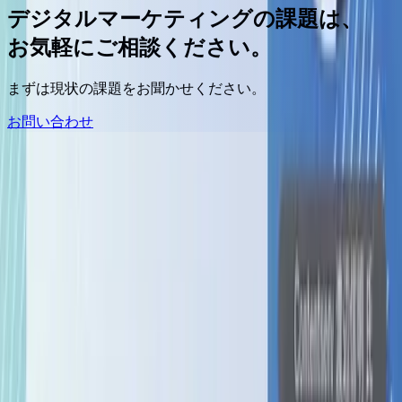
デジタルマーケティングの課題は、
お気軽にご相談ください。
まずは現状の課題をお聞かせください。
お問い合わせ
ホーム
DMJ
カスタマーデータプラットフォーム（Customer Data
Platform、CDP）とは？
アンダーワークス株式会社
〒105-0001
東京都港区虎ノ門3-19-13 スピリットビル7階