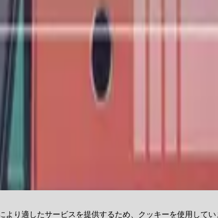
用条件
情報セキュリティ基本方針
により適したサービスを提供するため、クッキーを使用してい