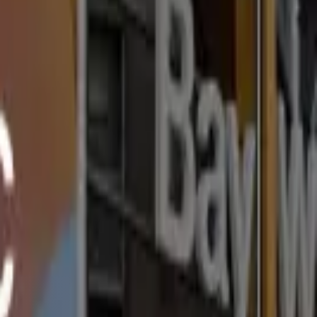
11.24
.10.08
025.09.17
.13
.07.14