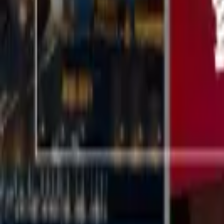
コンテンツ
導入事例
インサイト／DMJ
資料ダウンロード
セミナー
会社情報
アンダーワークスとは
会社概要
ニュース
採用
お問い合わせ
EN
©
2026
Underworks Co. Ltd.
プライバシーポリシー
クッキーポリシー
ご利
クッキー詳細設定
サービス
コンテンツ
会社情報
アンダーワークス株式会社