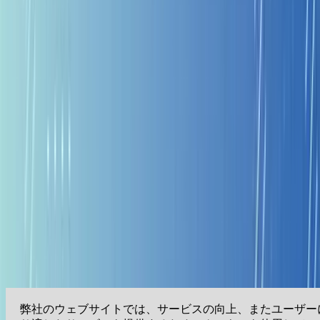
コンテンツ
導入事例
インサイト／DMJ
資料ダウンロード
セミナー
会社情報
アンダーワークスとは
会社概要
ニュース
採用
お問い合わせ
EN
©
2026
Underworks Co. Ltd.
プライバシーポリシー
クッキーポリシー
ご
クッキー詳細設定
利用条件
情報セキュリティ基本方針
サービス
コンテンツ
会社情報
弊社のウェブサイトでは、サービスの向上、またユーザー