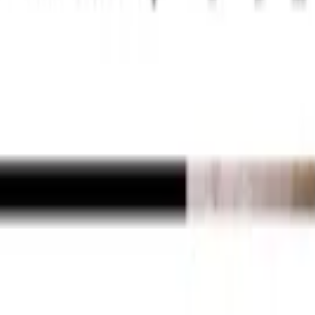
】
進んだ一年